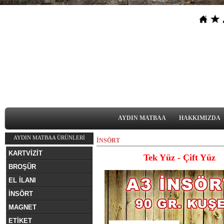
AYDIN MATBAA
HAKKIMIZDA
AYDIN MATBAA ÜRÜNLERİ
İNSÖRT
KARTVİZİT
Tek Yüz - Çift Yüz
BROŞÜR
EL İLANI
İNSÖRT
MAGNET
ETİKET